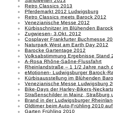
Sandwelten 2013
Retro Classics 2013
Pferdemarkt 2012 Ludwigsburg
Retro Classics meets Barock 2012
Venezianische Messe 2012
Kürbisschnitzer im Blühenden Baroc
Zugwiesen- 3.Okt. 2012
Cosplayer Frankfurter Buchmesse 2
Naturpark West am Earth Day 2012
Barocke Gartentage 2012
Volksabstimmung Ergebnisse Stand 
A-Rosa Rhône-Saône-Flussfahrt
Rheinlandstraße – 1 1/2 Jahre nach
eMotionen- Ludwigsburger Barock-Ral
Kürbisausstellung im Blühenden Bar
Venezianische Messe Ludwigsburg 
Bike-Days der Harley-Bikers-Neckart
Straßenschilder in Mainz, Straßbur
Brand in der Ludwigsburger Rheinlan
Oldtimer beim Auto-Frühling 2010 au
Garten Frühling 2010