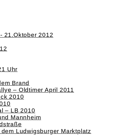
k- 21.Oktober 2012
012
21 Uhr
 dem Brand
lye – Oldtimer April 2011
ock 2010
2010
al – LB 2010
g und Mannheim
dstraße
f dem Ludwigsburger Marktplatz