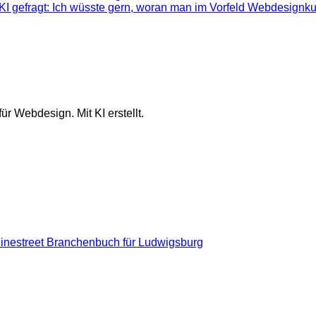
KI gefragt: Ich wüsste gern, woran man im Vorfeld Webdesignku