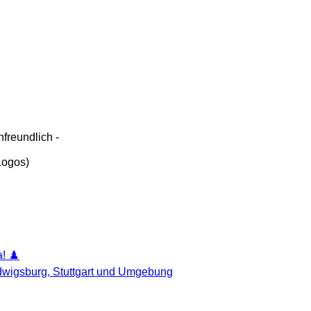
freundlich -
 Logos)
! ♟️
udwigsburg, Stuttgart und Umgebung