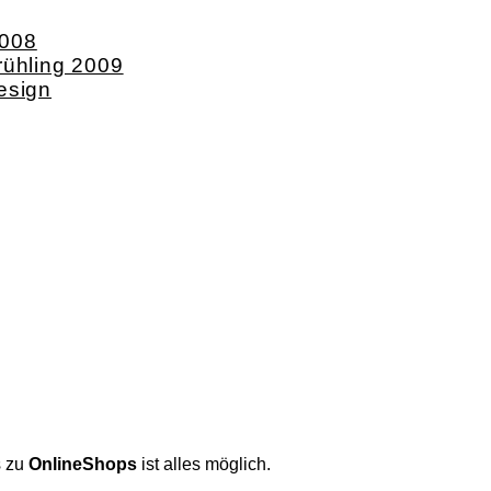
2008
rühling 2009
esign
s zu
OnlineShops
ist alles möglich.