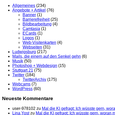
Allgemeines
(234)
Angebote + Artikel
(76)
Banner
(1)
Barrierefreiheit
(25)
Bildbearbeitung
(4)
Camtasia
(1)
ECards
(1)
Logos
(1)
Web-Visitenkarten
(4)
Webseiten
(31)
Ludwigsburg
(217)
Mails, die einem auf den Senkel gehn
(6)
Musik
(50)
Photoshop + Webdesign
(15)
Stuttgart 21
(75)
Twitter
(184)
TwitterArchiv
(175)
Webcams
(7)
WordPress
(60)
Neueste Kommentare
user-978102
zu
Mal die KI gefragt: Ich wüsste gern, wo
Lina Yost
zu
Mal die KI gefragt: Ich wüsste gern, woran