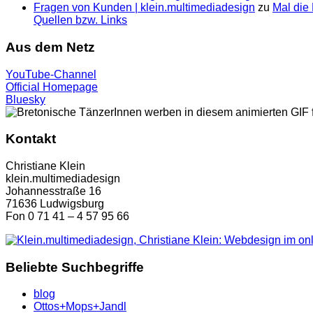
Fragen von Kunden | klein.multimedia­design
zu
Mal die 
Quellen bzw. Links
Aus dem Netz
YouTube-Channel
Official Homepage
Bluesky
Kontakt
Christiane Klein
klein.multimediadesign
Johannesstraße 16
71636 Ludwigsburg
Fon 0 71 41 – 4 57 95 66
Beliebte Suchbegriffe
blog
Ottos+Mops+Jandl