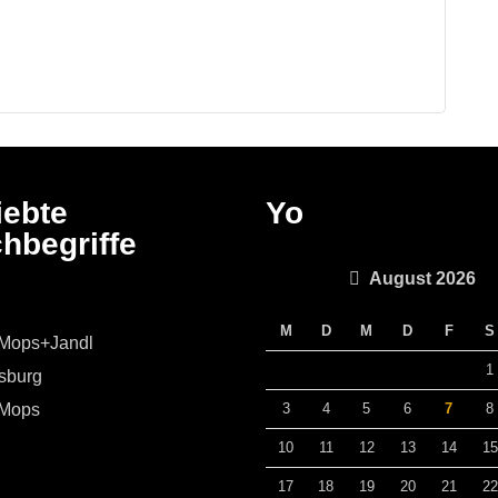
iebte
Yo
hbegriffe
August 2026
M
D
M
D
F
S
+Mops+Jandl
1
sburg
+Mops
3
4
5
6
7
8
10
11
12
13
14
15
17
18
19
20
21
22