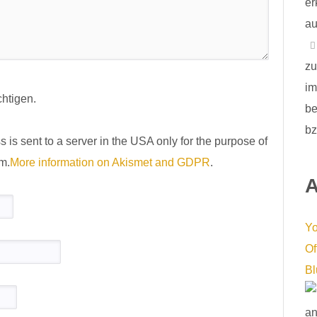
er
au
z
im
htigen.
be
bz
 is sent to a server in the USA only for the purpose of
m.
More information on Akismet and GDPR
.
A
Y
Of
Bl