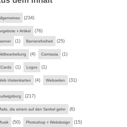
us dem Inhalt
(234)
llgemeines
(76)
ngebote + Artikel
(1)
(25)
Banner
Barrierefreiheit
(4)
(1)
ildbearbeitung
Camtasia
(1)
(1)
ECards
Logos
(4)
(31)
eb-Visitenkarten
Webseiten
(217)
Ludwigsburg
(6)
ails, die einem auf den Senkel gehn
(50)
(15)
Musik
Photoshop + Webdesign