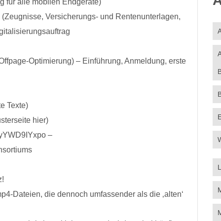
A
 für alle mobilen Endgeräte)
 (Zeugnisse, Versicherungs- und Rentenunterlagen,
gitalisierungsauftrag
A
A
Offpage-Optimierung) – Einführung, Anmeldung, erste
B
e Texte)
sterseite hier)
=0yYWD9IYxpo –
W
sortiums
z!
M
4-Dateien, die dennoch umfassender als die ‚alten‘