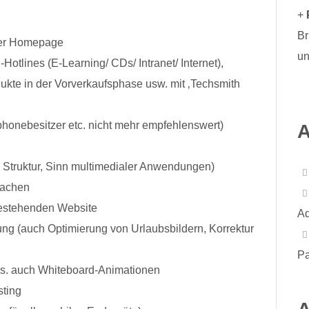
+
Br
hrer Homepage
u
otlines (E-Learning/ CDs/ Intranet/ Internet),
kte in der Vorverkaufsphase usw. mit ‚Techsmith
honebesitzer etc. nicht mehr empfehlenswert)
A
 Struktur, Sinn multimedialer Anwendungen)
sachen
bestehenden Website
Ad
rung (auch Optimierung von Urlaubsbildern, Korrektur
Pa
 s. auch Whiteboard-Animationen
sting