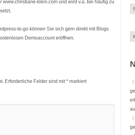
 www.christiane-klein.com und wird v.a. bei häufig zu
S
setzt.
ordpress-to-go können Sie sich gern direkt mit Blogs
kostenlosen Demoaccount eröffnen.
N
t.
Erforderliche Felder sind mit
*
markiert
ge
er
au
ge