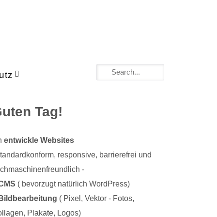
utz
uten Tag!
h
entwickle Websites
standardkonform, responsive, barrierefrei und
chmaschinenfreundlich -
CMS
( bevorzugt natürlich WordPress)
Bildbearbeitung
( Pixel, Vektor - Fotos,
llagen, Plakate, Logos)