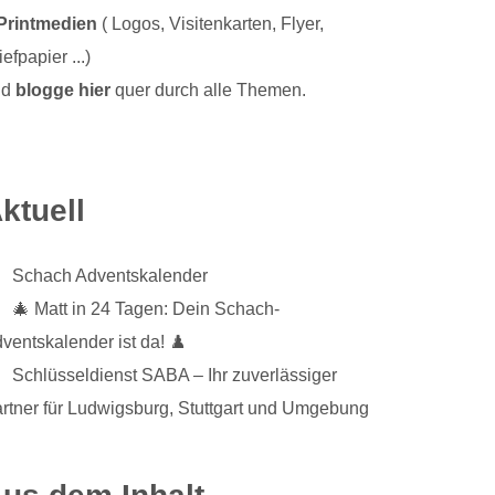
Printmedien
( Logos, Visitenkarten, Flyer,
iefpapier ...)
nd
blogge hier
quer durch alle Themen.
ktuell
Schach Adventskalender
🎄 Matt in 24 Tagen: Dein Schach-
ventskalender ist da! ♟️
Schlüsseldienst SABA – Ihr zuverlässiger
rtner für Ludwigsburg, Stuttgart und Umgebung