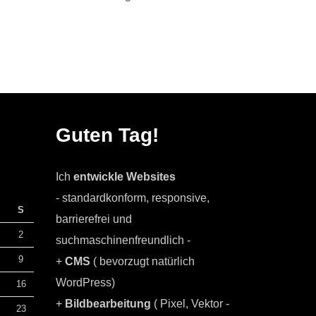
Guten Tag!
Ich
entwickle Websites
- standardkonform, responsive,
S
barrierefrei und
2
suchmaschinenfreundlich -
9
+
CMS
( bevorzugt natürlich
WordPress)
16
+
Bildbearbeitung
( Pixel, Vektor -
23