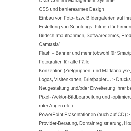
CMS Content Management Systeme
CSS und barrierearmes Design
Einbau von Foto- bzw. Bildergalerien auf I
Erstellung von Schulungs–Filmen für Firmen-H
Bildschirmaufnahmen, Softwaredemos, Produ
Camtasia’
Flash – Banner und mehr (obwohl für Smartp
Fotografien für alle Fälle
Konzeption (Zielgruppen- und Marktanalyse,
Logos, Visitenkarten, Briefpapier… > Druck
Neugestaltung und/oder Erweiterung Ihrer 
Pixel- /Vektor-Bildbearbeitung und -optimie
roter Augen etc.)
PowerPoint Präsentationen (auch auf CD) >
Provider-Beratung, Domainregistrierung, Ho