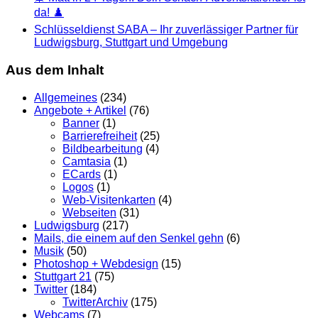
da! ♟️
Schlüsseldienst SABA – Ihr zuverlässiger Partner für
Ludwigsburg, Stuttgart und Umgebung
Aus dem Inhalt
Allgemeines
(234)
Angebote + Artikel
(76)
Banner
(1)
Barrierefreiheit
(25)
Bildbearbeitung
(4)
Camtasia
(1)
ECards
(1)
Logos
(1)
Web-Visitenkarten
(4)
Webseiten
(31)
Ludwigsburg
(217)
Mails, die einem auf den Senkel gehn
(6)
Musik
(50)
Photoshop + Webdesign
(15)
Stuttgart 21
(75)
Twitter
(184)
TwitterArchiv
(175)
Webcams
(7)