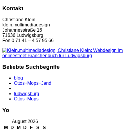
Kontakt
Christiane Klein
klein.multimediadesign
Johannesstraße 16
71636 Ludwigsburg
Fon 0 71 41 – 4 57 95 66
Beliebte Suchbegriffe
blog
Ottos+Mops+Jandl
ludwigsburg
Ottos+Mops
Yo
August 2026
M
D
M
D
F
S
S