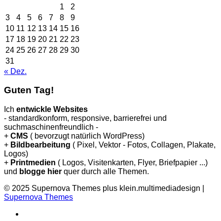
1
2
3
4
5
6
7
8
9
10
11
12
13
14
15
16
17
18
19
20
21
22
23
24
25
26
27
28
29
30
31
« Dez.
Guten Tag!
Ich
entwickle Websites
- standardkonform, responsive, barrierefrei und
suchmaschinenfreundlich -
+
CMS
( bevorzugt natürlich WordPress)
+
Bildbearbeitung
( Pixel, Vektor - Fotos, Collagen, Plakate,
Logos)
+
Printmedien
( Logos, Visitenkarten, Flyer, Briefpapier ...)
und
blogge hier
quer durch alle Themen.
© 2025 Supernova Themes plus klein.multimediadesign
|
Supernova Themes