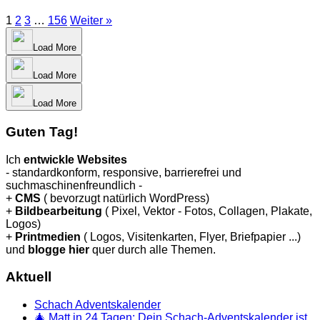
1
2
3
…
156
Weiter »
Load More
Load More
Load More
Guten Tag!
Ich
entwickle Websites
- standardkonform, responsive, barrierefrei und
suchmaschinenfreundlich -
+
CMS
( bevorzugt natürlich WordPress)
+
Bildbearbeitung
( Pixel, Vektor - Fotos, Collagen, Plakate,
Logos)
+
Printmedien
( Logos, Visitenkarten, Flyer, Briefpapier ...)
und
blogge hier
quer durch alle Themen.
Aktuell
Schach Adventskalender
🎄 Matt in 24 Tagen: Dein Schach-Adventskalender ist