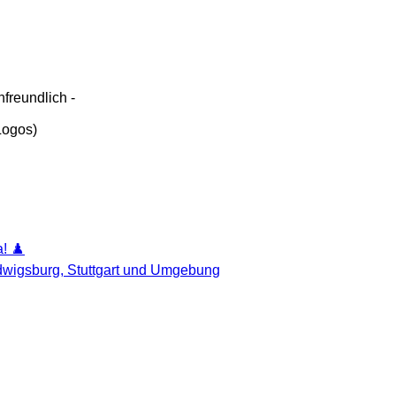
freundlich -
 Logos)
! ♟️
udwigsburg, Stuttgart und Umgebung