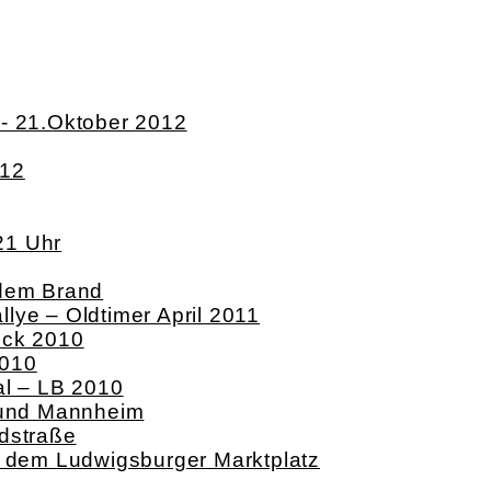
k- 21.Oktober 2012
012
21 Uhr
 dem Brand
lye – Oldtimer April 2011
ock 2010
2010
al – LB 2010
g und Mannheim
dstraße
f dem Ludwigsburger Marktplatz