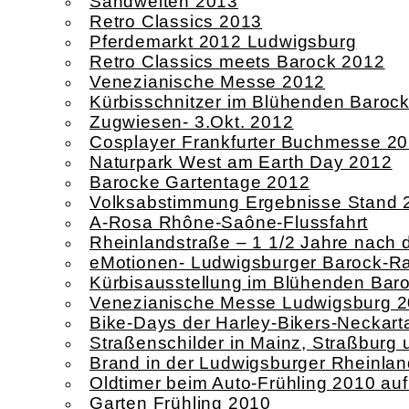
Sandwelten 2013
Retro Classics 2013
Pferdemarkt 2012 Ludwigsburg
Retro Classics meets Barock 2012
Venezianische Messe 2012
Kürbisschnitzer im Blühenden Baroc
Zugwiesen- 3.Okt. 2012
Cosplayer Frankfurter Buchmesse 2
Naturpark West am Earth Day 2012
Barocke Gartentage 2012
Volksabstimmung Ergebnisse Stand 
A-Rosa Rhône-Saône-Flussfahrt
Rheinlandstraße – 1 1/2 Jahre nach
eMotionen- Ludwigsburger Barock-Ral
Kürbisausstellung im Blühenden Bar
Venezianische Messe Ludwigsburg 
Bike-Days der Harley-Bikers-Neckart
Straßenschilder in Mainz, Straßbur
Brand in der Ludwigsburger Rheinlan
Oldtimer beim Auto-Frühling 2010 au
Garten Frühling 2010