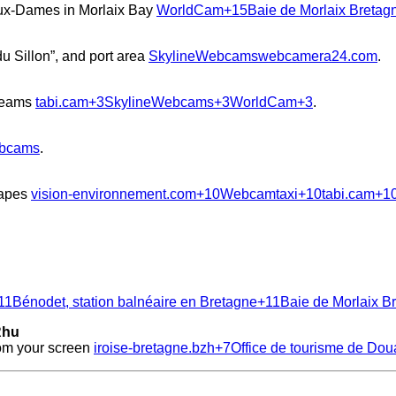
‑aux‑Dames in Morlaix Bay
WorldCam
+15
Baie de Morlaix Bretag
 Sillon”, and port area
SkylineWebcams
webcamera24.com
.
reams
tabi.cam
+3
SkylineWebcams
+3
WorldCam
+3
.
ebcams
.
capes
vision-environnement.com
+10
Webcamtaxi
+10
tabi.cam
+1
11
Bénodet, station balnéaire en Bretagne
+11
Baie de Morlaix B
Rhu
rom your screen
iroise-bretagne.bzh
+7
Office de tourisme de Do