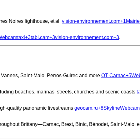
es Noires lighthouse, et al.
vision-environnement.com
+1
Mairie
Webcamtaxi
+3
tabi.cam
+3
vision-environnement.com
+3
.
t, Vannes, Saint‑Malo, Perros‑Guirec and more
OT Carnac
+5
Web
cluding beaches, marinas, streets, churches and scenic coasts
t
igh-quality panoramic livestreams
geocam.ru
+8
SkylineWebcam
oughout Brittany—Carnac, Brest, Binic, Bénodet, Saint‑Malo, e