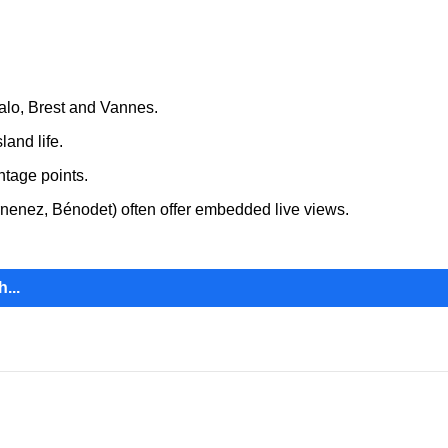
Malo, Brest and Vannes.
and life.
ntage points.
rnenez, Bénodet) often offer embedded live views.
...