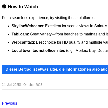
🟢 How to Watch
For a seamless experience, try visiting these platforms:
SkylineWebcams
: Excellent for scenic views in Saint‑
Tabi.cam
: Great variety—from beaches to marinas and isl
Webcamtaxi
: Best choice for HD quality and multiple va
Local town tourist office sites
(e.g., Morlaix Bay, Doua
Dieser Beitrag ist etwas älter, die Informationen also auch
24. Juli 2025
1. Oktober 2025
Previous