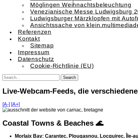
Möglingen Weihnachtsbeleuchtung
Venezianische Messe Ludwigsburg 
Ludwigsburger Märzklopfen mit Autof
Ansichtssache von klein.multimediad
Referenzen
Kontakt
Sitemap
Impressum
Datenschutz
Cookie-Richtlinie (EU)
Live-Webcam-Feeds, die verschiedene 
[A-]
[A+]
Coastal Towns & Beaches 🌊
Morlaix Bay: Carantec, Plougasnou, Locquirec, Île‑