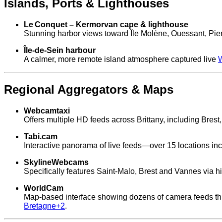
Islands, Ports & Lighthouses
Le Conquet – Kermorvan cape & lighthouse
Stunning harbor views toward Île Molène, Ouessant, Pierr
Île‑de‑Sein harbour
A calmer, more remote island atmosphere captured live
Regional Aggregators & Maps
Webcamtaxi
Offers multiple HD feeds across Brittany, including Bres
Tabi.cam
Interactive panorama of live feeds—over 15 locations in
SkylineWebcams
Specifically features Saint‑Malo, Brest and Vannes via h
WorldCam
Map-based interface showing dozens of camera feeds thr
Bretagne
+2
.