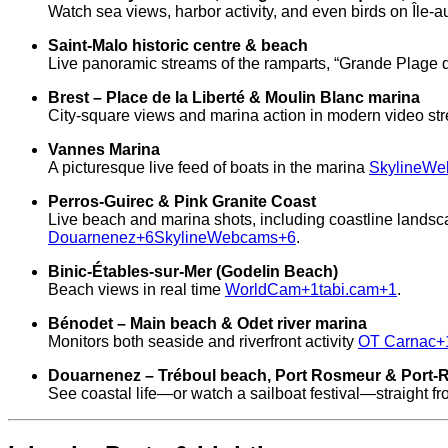
Watch sea views, harbor activity, and even birds on Île
Saint‑Malo historic centre & beach
Live panoramic streams of the ramparts, “Grande Plage du
Brest – Place de la Liberté & Moulin Blanc marina
City‑square views and marina action in modern video st
Vannes Marina
A picturesque live feed of boats in the marina
SkylineW
Perros‑Guirec & Pink Granite Coast
Live beach and marina shots, including coastline lands
Douarnenez
+6
SkylineWebcams
+6
.
Binic-Étables-sur-Mer (Godelin Beach)
Beach views in real time
WorldCam
+1
tabi.cam
+1
.
Bénodet – Main beach & Odet river marina
Monitors both seaside and riverfront activity
OT Carnac
+
Douarnenez – Tréboul beach, Port Rosmeur & Port‑
See coastal life—or watch a sailboat festival—straight f