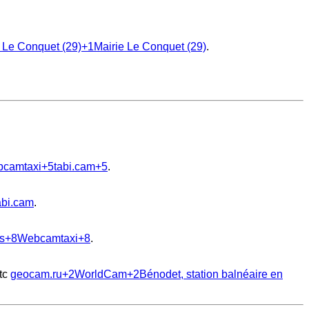
 Le Conquet (29)
+1
Mairie Le Conquet (29)
.
camtaxi
+5
tabi.cam
+5
.
abi.cam
.
s
+8
Webcamtaxi
+8
.
tc
geocam.ru
+2
WorldCam
+2
Bénodet, station balnéaire en