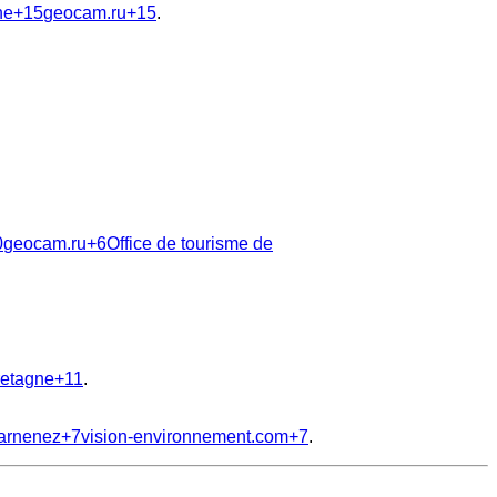
ne
+15
geocam.ru
+15
.
0
geocam.ru
+6
Office de tourisme de
retagne
+11
.
uarnenez
+7
vision-environnement.com
+7
.