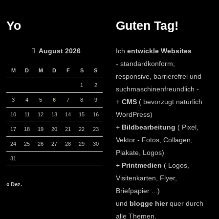
Yo
Guten Tag!
August 2026
Ich
entwickle Websites
- standardkonform,
M
D
M
D
F
S
S
responsive, barrierefrei und
1
2
suchmaschinenfreundlich -
3
4
5
6
7
8
9
+
CMS
( bevorzugt natürlich
WordPress)
10
11
12
13
14
15
16
+
Bildbearbeitung
( Pixel,
17
18
19
20
21
22
23
Vektor - Fotos, Collagen,
24
25
26
27
28
29
30
Plakate, Logos)
31
+
Printmedien
( Logos,
Visitenkarten, Flyer,
« Dez.
Briefpapier ...)
und
blogge hier
quer durch
alle Themen.