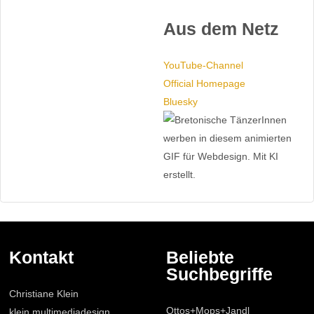
Aus dem Netz
YouTube-Channel
Official Homepage
Bluesky
Kontakt
Beliebte
Suchbegriffe
Christiane Klein
Ottos+Mops+Jandl
klein.multimediadesign