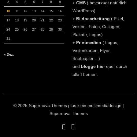
3
4
5
6
7
8
9
+
CMS
( bevorzugt natürlich
WordPress)
10
11
12
13
14
15
16
+
Bildbearbeitung
( Pixel,
17
18
19
20
21
22
23
Vektor - Fotos, Collagen,
24
25
26
27
28
29
30
Plakate, Logos)
31
+
Printmedien
( Logos,
Visitenkarten, Flyer,
« Dez.
Briefpapier ...)
und
blogge hier
quer durch
alle Themen.
© 2025 Supernova Themes plus klein.multimediadesign
|
Supernova Themes