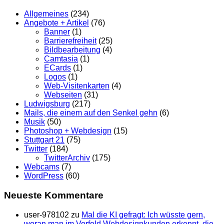
Allgemeines
(234)
Angebote + Artikel
(76)
Banner
(1)
Barrierefreiheit
(25)
Bildbearbeitung
(4)
Camtasia
(1)
ECards
(1)
Logos
(1)
Web-Visitenkarten
(4)
Webseiten
(31)
Ludwigsburg
(217)
Mails, die einem auf den Senkel gehn
(6)
Musik
(50)
Photoshop + Webdesign
(15)
Stuttgart 21
(75)
Twitter
(184)
TwitterArchiv
(175)
Webcams
(7)
WordPress
(60)
Neueste Kommentare
user-978102
zu
Mal die KI gefragt: Ich wüsste gern,
woran man im Vorfeld Webdesignkunden erkennt, die