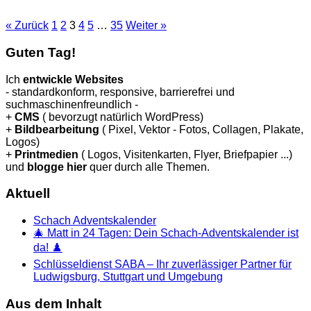
« Zurück
1
2
3
4
5
…
35
Weiter »
Guten Tag!
Ich
entwickle Websites
- standardkonform, responsive, barrierefrei und
suchmaschinenfreundlich -
+
CMS
( bevorzugt natürlich WordPress)
+
Bildbearbeitung
( Pixel, Vektor - Fotos, Collagen, Plakate,
Logos)
+
Printmedien
( Logos, Visitenkarten, Flyer, Briefpapier ...)
und
blogge hier
quer durch alle Themen.
Aktuell
Schach Adventskalender
🎄 Matt in 24 Tagen: Dein Schach-Adventskalender ist
da! ♟️
Schlüsseldienst SABA – Ihr zuverlässiger Partner für
Ludwigsburg, Stuttgart und Umgebung
Aus dem Inhalt