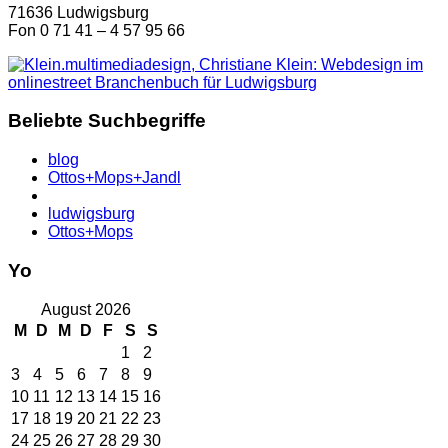
71636 Ludwigsburg
Fon 0 71 41 – 4 57 95 66
Beliebte Suchbegriffe
blog
Ottos+Mops+Jandl
ludwigsburg
Ottos+Mops
Yo
August 2026
M
D
M
D
F
S
S
1
2
3
4
5
6
7
8
9
10
11
12
13
14
15
16
17
18
19
20
21
22
23
24
25
26
27
28
29
30