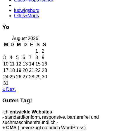
ludwigsburg
Ottos+Mops
Yo
August 2026
M
D
M
D
F
S
S
1
2
3
4
5
6
7
8
9
10
11
12
13
14
15
16
17
18
19
20
21
22
23
24
25
26
27
28
29
30
31
« Dez.
Guten Tag!
Ich
entwickle Websites
- standardkonform, responsive, barrierefrei und
suchmaschinenfreundlich -
+
CMS
( bevorzugt natürlich WordPress)