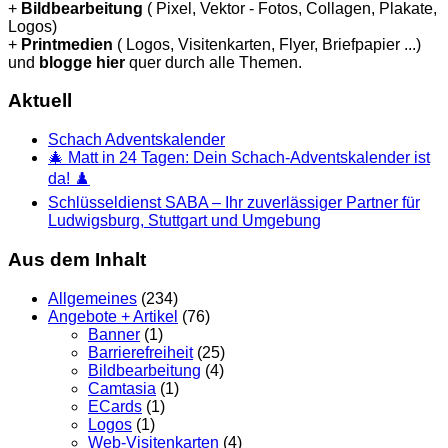
+
Bildbearbeitung
( Pixel, Vektor - Fotos, Collagen, Plakate,
Logos)
+
Printmedien
( Logos, Visitenkarten, Flyer, Briefpapier ...)
und
blogge hier
quer durch alle Themen.
Aktuell
Schach Adventskalender
🎄 Matt in 24 Tagen: Dein Schach-Adventskalender ist
da! ♟️
Schlüsseldienst SABA – Ihr zuverlässiger Partner für
Ludwigsburg, Stuttgart und Umgebung
Aus dem Inhalt
Allgemeines
(234)
Angebote + Artikel
(76)
Banner
(1)
Barrierefreiheit
(25)
Bildbearbeitung
(4)
Camtasia
(1)
ECards
(1)
Logos
(1)
Web-Visitenkarten
(4)