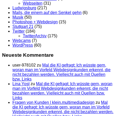
Webseiten
(31)
Ludwigsburg
(217)
Mails, die einem auf den Senkel gehn
(6)
Musik
(50)
Photoshop + Webdesign
(15)
Stuttgart 21
(75)
Twitter
(184)
TwitterArchiv
(175)
Webcams
(7)
WordPress
(60)
Neueste Kommentare
user-978102
zu
Mal die KI gefragt: Ich wüsste gern,
woran man im Vorfeld Webdesignkunden erkennt, die
nicht bezahlen werden. Vielleicht auch mit Quellen
bzw. Links
Lina Yost
zu
Mal die KI gefragt: Ich wüsste gern, woran
man im Vorfeld Webdesignkunden erkennt, die nicht
bezahlen werden. Vielleicht auch mit Quellen bzw.
Links
Fragen von Kunden | klein.multimedia­design
zu
Mal
die KI gefragt: Ich wüsste gern, woran man im Vorfeld
Webdesignkunden erkennt, die nicht bezahlen werden.