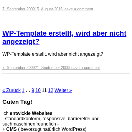
7. September 2009
15. August 2016
Leave a comment
WP-Template erstellt, wird aber nicht
angezeigt?
WP-Template erstellt, wird aber nicht angezeigt?
7. September 2009
21. September 2009
Leave a comment
« Zurück
1
…
9
10
11
12
Weiter »
Guten Tag!
Ich
entwickle Websites
- standardkonform, responsive, barrierefrei und
suchmaschinenfreundlich -
+
CMS
( bevorzugt natürlich WordPress)