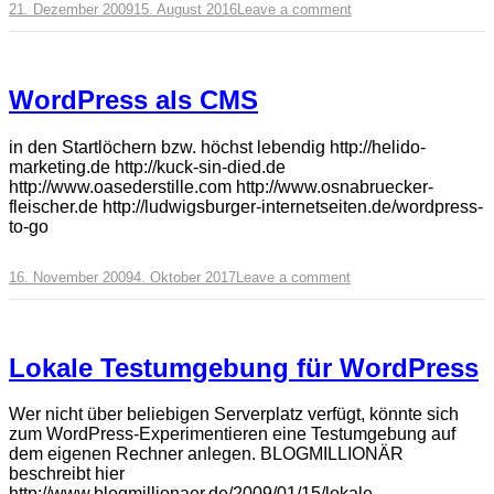
21. Dezember 2009
15. August 2016
Leave a comment
WordPress als CMS
in den Startlöchern bzw. höchst lebendig http://helido-
marketing.de http://kuck-sin-died.de
http://www.oasederstille.com http://www.osnabruecker-
fleischer.de http://ludwigsburger-internetseiten.de/wordpress-
to-go
16. November 2009
4. Oktober 2017
Leave a comment
Lokale Testumgebung für WordPress
Wer nicht über beliebigen Serverplatz verfügt, könnte sich
zum WordPress-Experimentieren eine Testumgebung auf
dem eigenen Rechner anlegen. BLOGMILLIONÄR
beschreibt hier
http://www.blogmillionaer.de/2009/01/15/lokale-