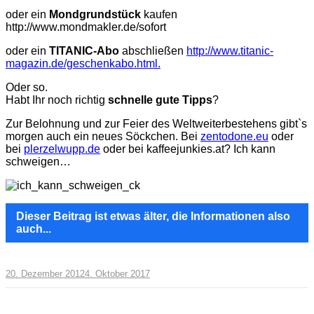
oder ein
Mondgrundstück
kaufen
http://www.mondmakler.de/sofort
oder ein
TITANIC-Abo
abschließen
http://www.titanic-
magazin.de/geschenkabo.html.
Oder so.
Habt Ihr noch richtig
schnelle
gute Tipps
?
Zur Belohnung und zur Feier des Weltweiterbestehens gibt`s
morgen auch ein neues Söckchen. Bei
zentodone.eu
oder
bei
plerzelwupp.de
oder bei kaffeejunkies.at? Ich kann
schweigen…
Dieser Beitrag ist etwas älter, die Informationen also
auch...
20. Dezember 2012
4. Oktober 2017