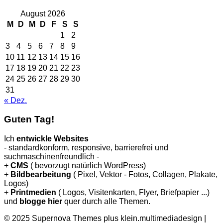
August 2026
M
D
M
D
F
S
S
1
2
3
4
5
6
7
8
9
10
11
12
13
14
15
16
17
18
19
20
21
22
23
24
25
26
27
28
29
30
31
« Dez.
Guten Tag!
Ich
entwickle Websites
- standardkonform, responsive, barrierefrei und
suchmaschinenfreundlich -
+
CMS
( bevorzugt natürlich WordPress)
+
Bildbearbeitung
( Pixel, Vektor - Fotos, Collagen, Plakate,
Logos)
+
Printmedien
( Logos, Visitenkarten, Flyer, Briefpapier ...)
und
blogge hier
quer durch alle Themen.
© 2025 Supernova Themes plus klein.multimediadesign
|