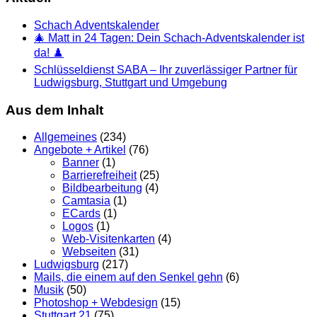
Schach Adventskalender
🎄 Matt in 24 Tagen: Dein Schach-Adventskalender ist
da! ♟️
Schlüsseldienst SABA – Ihr zuverlässiger Partner für
Ludwigsburg, Stuttgart und Umgebung
Aus dem Inhalt
Allgemeines
(234)
Angebote + Artikel
(76)
Banner
(1)
Barrierefreiheit
(25)
Bildbearbeitung
(4)
Camtasia
(1)
ECards
(1)
Logos
(1)
Web-Visitenkarten
(4)
Webseiten
(31)
Ludwigsburg
(217)
Mails, die einem auf den Senkel gehn
(6)
Musik
(50)
Photoshop + Webdesign
(15)
Stuttgart 21
(75)