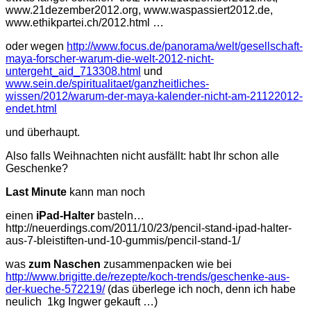
www.21dezember2012.org, www.waspassiert2012.de,
www.ethikpartei.ch/2012.html …
oder wegen
http://www.focus.de/panorama/welt/gesellschaft-
maya-forscher-warum-die-welt-2012-nicht-
untergeht_aid_713308.html
und
www.sein.de/spiritualitaet/ganzheitliches-
wissen/2012/warum-der-maya-kalender-nicht-am-21122012-
endet.html
und überhaupt.
Also falls Weihnachten nicht ausfällt: habt Ihr schon alle
Geschenke?
Last Minute
kann man noch
einen
iPad-Halter
basteln…
http://neuerdings.com/2011/10/23/pencil-stand-ipad-halter-
aus-7-bleistiften-und-10-gummis/pencil-stand-1/
was
zum Naschen
zusammenpacken wie bei
http://www.brigitte.de/rezepte/koch-trends/geschenke-aus-
der-kueche-572219/
(das überlege ich noch, denn ich habe
neulich 1kg Ingwer gekauft …)