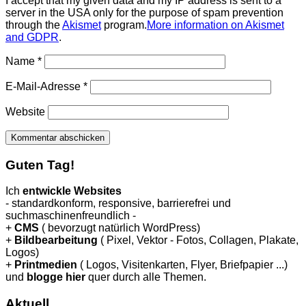
I accept that my given data and my IP address is sent to a
server in the USA only for the purpose of spam prevention
through the
Akismet
program.
More information on Akismet
and GDPR
.
Name
*
E-Mail-Adresse
*
Website
Guten Tag!
Ich
entwickle Websites
- standardkonform, responsive, barrierefrei und
suchmaschinenfreundlich -
+
CMS
( bevorzugt natürlich WordPress)
+
Bildbearbeitung
( Pixel, Vektor - Fotos, Collagen, Plakate,
Logos)
+
Printmedien
( Logos, Visitenkarten, Flyer, Briefpapier ...)
und
blogge hier
quer durch alle Themen.
Aktuell