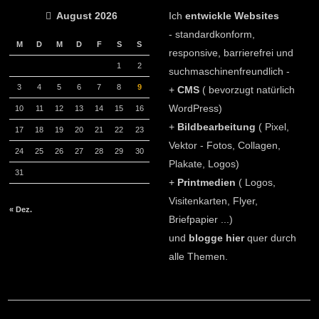
August 2026
Ich
entwickle Websites
- standardkonform,
M
D
M
D
F
S
S
responsive, barrierefrei und
1
2
suchmaschinenfreundlich -
3
4
5
6
7
8
9
+
CMS
( bevorzugt natürlich
WordPress)
10
11
12
13
14
15
16
+
Bildbearbeitung
( Pixel,
17
18
19
20
21
22
23
Vektor - Fotos, Collagen,
24
25
26
27
28
29
30
Plakate, Logos)
31
+
Printmedien
( Logos,
Visitenkarten, Flyer,
« Dez.
Briefpapier ...)
und
blogge hier
quer durch
alle Themen.