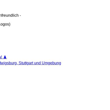
freundlich -
 Logos)
! ♟️
udwigsburg, Stuttgart und Umgebung