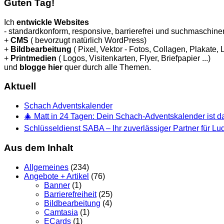
Guten Tag!
Ich
entwickle Websites
- standardkonform, responsive, barrierefrei und suchmaschinen
+
CMS
( bevorzugt natürlich WordPress)
+
Bildbearbeitung
( Pixel, Vektor - Fotos, Collagen, Plakate,
+
Printmedien
( Logos, Visitenkarten, Flyer, Briefpapier ...)
und
blogge hier
quer durch alle Themen.
Aktuell
Schach Adventskalender
🎄 Matt in 24 Tagen: Dein Schach-Adventskalender ist da
Schlüsseldienst SABA – Ihr zuverlässiger Partner für L
Aus dem Inhalt
Allgemeines
(234)
Angebote + Artikel
(76)
Banner
(1)
Barrierefreiheit
(25)
Bildbearbeitung
(4)
Camtasia
(1)
ECards
(1)