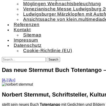
Möglingen Weihnachtsbeleuchtung
Venezianische Messe Ludwigsburg 
Ludwigsburger Märzklopfen mit Autof
Ansichtssache von klein.multimediad
Referenzen
Kontakt
Sitemap
Impressum
Datenschutz
Cookie-Richtlinie (EU)
Das neue Sternmut Buch Totentango –
[A-]
[A+]
Norbert Sternmut, Schriftsteller, Kul
stellt sein neues Buch
Totentango
mit Gedichten und Bildern 