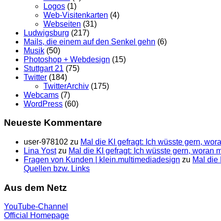
Logos
(1)
Web-Visitenkarten
(4)
Webseiten
(31)
Ludwigsburg
(217)
Mails, die einem auf den Senkel gehn
(6)
Musik
(50)
Photoshop + Webdesign
(15)
Stuttgart 21
(75)
Twitter
(184)
TwitterArchiv
(175)
Webcams
(7)
WordPress
(60)
Neueste Kommentare
user-978102
zu
Mal die KI gefragt: Ich wüsste gern, wo
Lina Yost
zu
Mal die KI gefragt: Ich wüsste gern, woran
Fragen von Kunden | klein.multimedia­design
zu
Mal die 
Quellen bzw. Links
Aus dem Netz
YouTube-Channel
Official Homepage