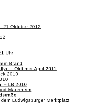
k- 21.Oktober 2012
012
21 Uhr
 dem Brand
lye – Oldtimer April 2011
ock 2010
2010
al – LB 2010
g und Mannheim
dstraße
f dem Ludwigsburger Marktplatz