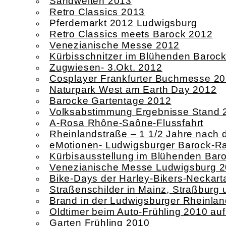
Sandwelten 2013
Retro Classics 2013
Pferdemarkt 2012 Ludwigsburg
Retro Classics meets Barock 2012
Venezianische Messe 2012
Kürbisschnitzer im Blühenden Baroc
Zugwiesen- 3.Okt. 2012
Cosplayer Frankfurter Buchmesse 2
Naturpark West am Earth Day 2012
Barocke Gartentage 2012
Volksabstimmung Ergebnisse Stand 
A-Rosa Rhône-Saône-Flussfahrt
Rheinlandstraße – 1 1/2 Jahre nach
eMotionen- Ludwigsburger Barock-Ral
Kürbisausstellung im Blühenden Bar
Venezianische Messe Ludwigsburg 
Bike-Days der Harley-Bikers-Neckart
Straßenschilder in Mainz, Straßbur
Brand in der Ludwigsburger Rheinlan
Oldtimer beim Auto-Frühling 2010 au
Garten Frühling 2010