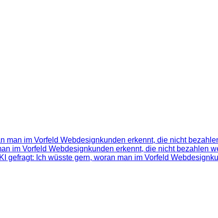
ran man im Vorfeld Webdesignkunden erkennt, die nicht bezahlen
 man im Vorfeld Webdesignkunden erkennt, die nicht bezahlen we
KI gefragt: Ich wüsste gern, woran man im Vorfeld Webdesignku