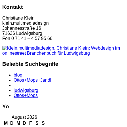
Kontakt
Christiane Klein
klein.multimediadesign
Johannesstraße 16
71636 Ludwigsburg
Fon 0 71 41 – 4 57 95 66
Beliebte Suchbegriffe
blog
Ottos+Mops+Jandl
ludwigsburg
Ottos+Mops
Yo
August 2026
M
D
M
D
F
S
S