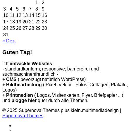
1
2
3
4
5
6
7
8
9
10
11
12
13
14
15
16
17
18
19
20
21
22
23
24
25
26
27
28
29
30
31
« Dez.
Guten Tag!
Ich
entwickle Websites
- standardkonform, responsive, barrierefrei und
suchmaschinenfreundlich -
+
CMS
( bevorzugt natürlich WordPress)
+
Bildbearbeitung
( Pixel, Vektor - Fotos, Collagen, Plakate,
Logos)
+
Printmedien
( Logos, Visitenkarten, Flyer, Briefpapier ...)
und
blogge hier
quer durch alle Themen.
© 2025 Supernova Themes plus klein.multimediadesign
|
Supernova Themes