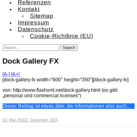
Referenzen
Kontakt
Sitemap
Impressum
Datenschutz
Cookie-Richtlinie (EU)
Dock Gallery FX
[A-]
[A+]
[dock-gallery-fx width=“600″ height=“350″][/dock-gallery-fx]
von: http://www.flashxml.net/dock-gallery.html (es gibt
„personal und commercial licenses“)
Dieser Beitrag ist etwas älter, die Informationen also auch...
10. Mai 2010
2. Dezember 2015