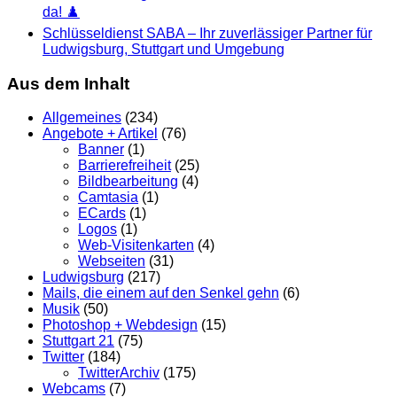
da! ♟️
Schlüsseldienst SABA – Ihr zuverlässiger Partner für
Ludwigsburg, Stuttgart und Umgebung
Aus dem Inhalt
Allgemeines
(234)
Angebote + Artikel
(76)
Banner
(1)
Barrierefreiheit
(25)
Bildbearbeitung
(4)
Camtasia
(1)
ECards
(1)
Logos
(1)
Web-Visitenkarten
(4)
Webseiten
(31)
Ludwigsburg
(217)
Mails, die einem auf den Senkel gehn
(6)
Musik
(50)
Photoshop + Webdesign
(15)
Stuttgart 21
(75)
Twitter
(184)
TwitterArchiv
(175)
Webcams
(7)