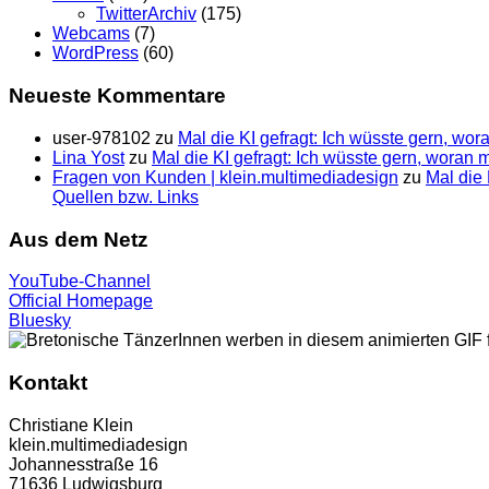
TwitterArchiv
(175)
Webcams
(7)
WordPress
(60)
Neueste Kommentare
user-978102
zu
Mal die KI gefragt: Ich wüsste gern, wo
Lina Yost
zu
Mal die KI gefragt: Ich wüsste gern, woran
Fragen von Kunden | klein.multimedia­design
zu
Mal die 
Quellen bzw. Links
Aus dem Netz
YouTube-Channel
Official Homepage
Bluesky
Kontakt
Christiane Klein
klein.multimediadesign
Johannesstraße 16
71636 Ludwigsburg