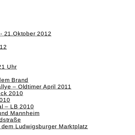
k- 21.Oktober 2012
012
21 Uhr
 dem Brand
lye – Oldtimer April 2011
ock 2010
2010
al – LB 2010
g und Mannheim
dstraße
f dem Ludwigsburger Marktplatz