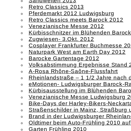
Sandwelten 2013
Retro Classics 2013
Pferdemarkt 2012 Ludwigsburg
Retro Classics meets Barock 2012
Venezianische Messe 2012
Kürbisschnitzer im Blühenden Baroc
Zugwiesen- 3.Okt. 2012
Cosplayer Frankfurter Buchmesse 2
Naturpark West am Earth Day 2012
Barocke Gartentage 2012
Volksabstimmung Ergebnisse Stand 
A-Rosa Rhône-Saône-Flussfahrt
Rheinlandstraße – 1 1/2 Jahre nach
eMotionen- Ludwigsburger Barock-Ral
Kürbisausstellung im Blühenden Bar
Venezianische Messe Ludwigsburg 
Bike-Days der Harley-Bikers-Neckart
Straßenschilder in Mainz, Straßbur
Brand in der Ludwigsburger Rheinlan
Oldtimer beim Auto-Frühling 2010 au
Garten Frühling 2010