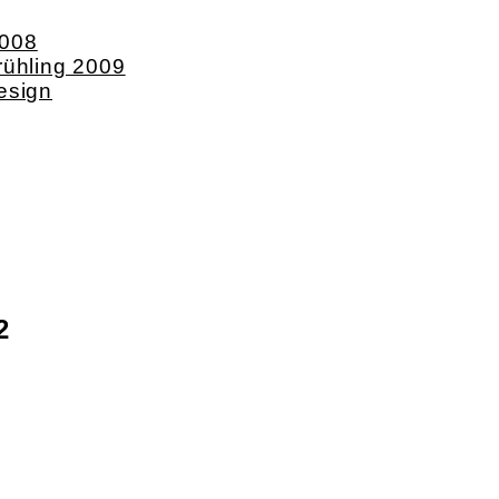
2008
rühling 2009
esign
2