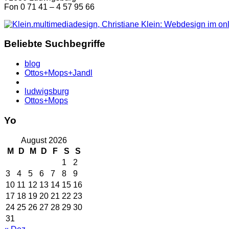
Fon 0 71 41 – 4 57 95 66
Beliebte Suchbegriffe
blog
Ottos+Mops+Jandl
ludwigsburg
Ottos+Mops
Yo
August 2026
M
D
M
D
F
S
S
1
2
3
4
5
6
7
8
9
10
11
12
13
14
15
16
17
18
19
20
21
22
23
24
25
26
27
28
29
30
31