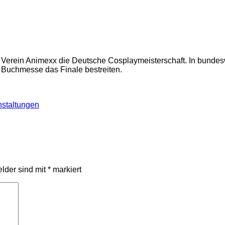
m Verein Animexx die Deutsche Cosplaymeisterschaft. In bunde
r Buchmesse das Finale bestreiten.
nstaltungen
elder sind mit
*
markiert