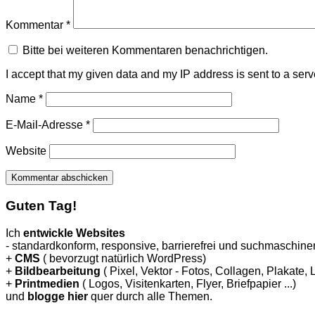
Kommentar
*
Bitte bei weiteren Kommentaren benachrichtigen.
I accept that my given data and my IP address is sent to a ser
Name
*
E-Mail-Adresse
*
Website
Guten Tag!
Ich
entwickle Websites
- standardkonform, responsive, barrierefrei und suchmaschinen
+
CMS
( bevorzugt natürlich WordPress)
+
Bildbearbeitung
( Pixel, Vektor - Fotos, Collagen, Plakate,
+
Printmedien
( Logos, Visitenkarten, Flyer, Briefpapier ...)
und
blogge hier
quer durch alle Themen.