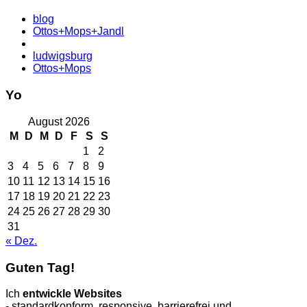
blog
Ottos+Mops+Jandl
ludwigsburg
Ottos+Mops
Yo
August 2026
M
D
M
D
F
S
S
1
2
3
4
5
6
7
8
9
10
11
12
13
14
15
16
17
18
19
20
21
22
23
24
25
26
27
28
29
30
31
« Dez.
Guten Tag!
Ich
entwickle Websites
- standardkonform, responsive, barrierefrei und