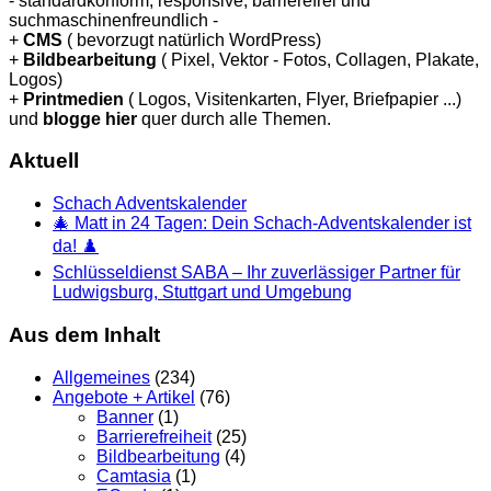
- standardkonform, responsive, barrierefrei und
suchmaschinenfreundlich -
+
CMS
( bevorzugt natürlich WordPress)
+
Bildbearbeitung
( Pixel, Vektor - Fotos, Collagen, Plakate,
Logos)
+
Printmedien
( Logos, Visitenkarten, Flyer, Briefpapier ...)
und
blogge hier
quer durch alle Themen.
Aktuell
Schach Adventskalender
🎄 Matt in 24 Tagen: Dein Schach-Adventskalender ist
da! ♟️
Schlüsseldienst SABA – Ihr zuverlässiger Partner für
Ludwigsburg, Stuttgart und Umgebung
Aus dem Inhalt
Allgemeines
(234)
Angebote + Artikel
(76)
Banner
(1)
Barrierefreiheit
(25)
Bildbearbeitung
(4)
Camtasia
(1)