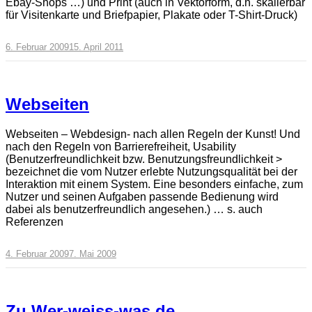
Ebay-Shops …) und Print (auch in Vektorform, d.h. skalierbar
für Visitenkarte und Briefpapier, Plakate oder T-Shirt-Druck)
6. Februar 2009
15. April 2011
Webseiten
Webseiten – Webdesign- nach allen Regeln der Kunst! Und
nach den Regeln von Barrierefreiheit, Usability
(Benutzerfreundlichkeit bzw. Benutzungsfreundlichkeit >
bezeichnet die vom Nutzer erlebte Nutzungsqualität bei der
Interaktion mit einem System. Eine besonders einfache, zum
Nutzer und seinen Aufgaben passende Bedienung wird
dabei als benutzerfreundlich angesehen.) … s. auch
Referenzen
4. Februar 2009
7. Mai 2009
Zu Wer-weiss-was.de