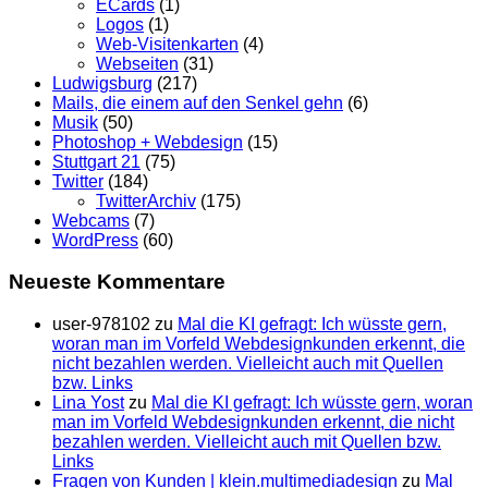
ECards
(1)
Logos
(1)
Web-Visitenkarten
(4)
Webseiten
(31)
Ludwigsburg
(217)
Mails, die einem auf den Senkel gehn
(6)
Musik
(50)
Photoshop + Webdesign
(15)
Stuttgart 21
(75)
Twitter
(184)
TwitterArchiv
(175)
Webcams
(7)
WordPress
(60)
Neueste Kommentare
user-978102
zu
Mal die KI gefragt: Ich wüsste gern,
woran man im Vorfeld Webdesignkunden erkennt, die
nicht bezahlen werden. Vielleicht auch mit Quellen
bzw. Links
Lina Yost
zu
Mal die KI gefragt: Ich wüsste gern, woran
man im Vorfeld Webdesignkunden erkennt, die nicht
bezahlen werden. Vielleicht auch mit Quellen bzw.
Links
Fragen von Kunden | klein.multimedia­design
zu
Mal