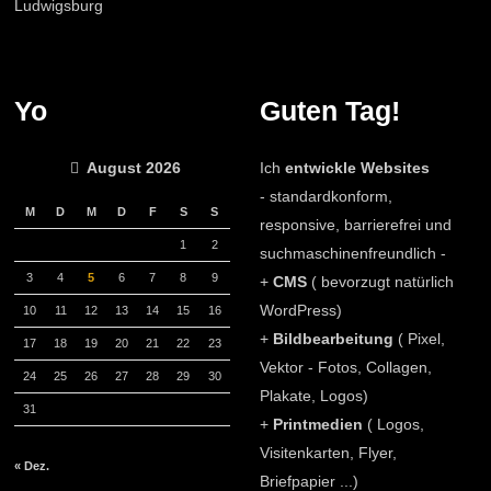
Yo
Guten Tag!
August 2026
Ich
entwickle Websites
- standardkonform,
M
D
M
D
F
S
S
responsive, barrierefrei und
1
2
suchmaschinenfreundlich -
3
4
5
6
7
8
9
+
CMS
( bevorzugt natürlich
WordPress)
10
11
12
13
14
15
16
+
Bildbearbeitung
( Pixel,
17
18
19
20
21
22
23
Vektor - Fotos, Collagen,
24
25
26
27
28
29
30
Plakate, Logos)
31
+
Printmedien
( Logos,
Visitenkarten, Flyer,
« Dez.
Briefpapier ...)