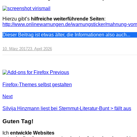
Hierzu gibt’s
hilfreiche weiterführende Seiten
:
http://www.onlinewarnungen.de/warnungsticker/mahnung-vom-r
Dieser Beitrag ist etwas älter, die Informationen also auch...
10. März 2017
23. April 2026
Previous
Firefox-Themes selbst gestalten
Next
Silvija Hinzmann liest bei Sternmut-Literatur-Bunt > fällt aus
Guten Tag!
Ich
entwickle Websites