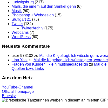
Ludwigsburg
(217)
Mails, die einem auf den Senkel gehn
(6)
Musik
(50)
Photoshop + Webdesign
(15)
Stuttgart 21
(75)
Twitter
(184)
TwitterArchiv
(175)
Webcams
(7)
WordPress
(60)
Neueste Kommentare
user-978102
zu
Mal die KI gefragt: Ich wüsste gern, wo
Lina Yost
zu
Mal die KI gefragt: Ich wüsste gern, woran
Fragen von Kunden | klein.multimedia­design
zu
Mal die 
Quellen bzw. Links
Aus dem Netz
YouTube-Channel
Official Homepage
Bluesky