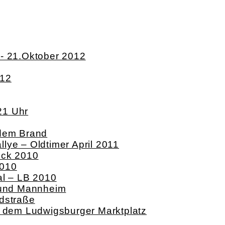
k- 21.Oktober 2012
012
21 Uhr
 dem Brand
lye – Oldtimer April 2011
ock 2010
2010
al – LB 2010
g und Mannheim
dstraße
f dem Ludwigsburger Marktplatz