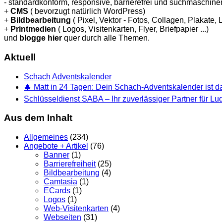
- standardkonform, responsive, barrierefrei und suchmaschinen
+
CMS
( bevorzugt natürlich WordPress)
+
Bildbearbeitung
( Pixel, Vektor - Fotos, Collagen, Plakate,
+
Printmedien
( Logos, Visitenkarten, Flyer, Briefpapier ...)
und
blogge hier
quer durch alle Themen.
Aktuell
Schach Adventskalender
🎄 Matt in 24 Tagen: Dein Schach-Adventskalender ist da
Schlüsseldienst SABA – Ihr zuverlässiger Partner für L
Aus dem Inhalt
Allgemeines
(234)
Angebote + Artikel
(76)
Banner
(1)
Barrierefreiheit
(25)
Bildbearbeitung
(4)
Camtasia
(1)
ECards
(1)
Logos
(1)
Web-Visitenkarten
(4)
Webseiten
(31)