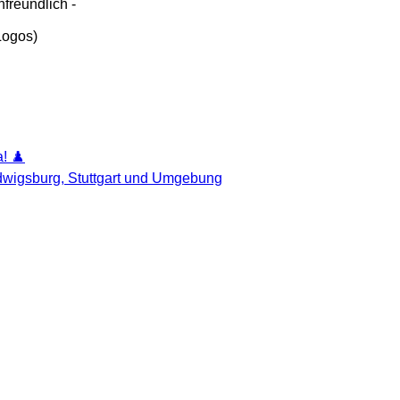
freundlich -
 Logos)
! ♟️
udwigsburg, Stuttgart und Umgebung