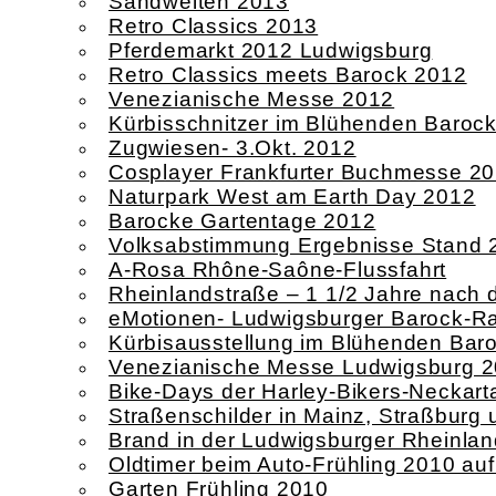
Sandwelten 2013
Retro Classics 2013
Pferdemarkt 2012 Ludwigsburg
Retro Classics meets Barock 2012
Venezianische Messe 2012
Kürbisschnitzer im Blühenden Baroc
Zugwiesen- 3.Okt. 2012
Cosplayer Frankfurter Buchmesse 2
Naturpark West am Earth Day 2012
Barocke Gartentage 2012
Volksabstimmung Ergebnisse Stand 
A-Rosa Rhône-Saône-Flussfahrt
Rheinlandstraße – 1 1/2 Jahre nach
eMotionen- Ludwigsburger Barock-Ral
Kürbisausstellung im Blühenden Bar
Venezianische Messe Ludwigsburg 
Bike-Days der Harley-Bikers-Neckart
Straßenschilder in Mainz, Straßbur
Brand in der Ludwigsburger Rheinlan
Oldtimer beim Auto-Frühling 2010 au
Garten Frühling 2010