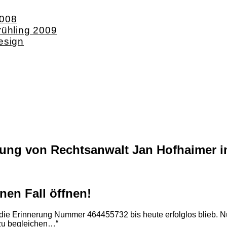
2008
rühling 2009
esign
ung von Rechtsanwalt Jan Hofhaimer i
nen Fall öffnen!
die Erinnerung Nummer 464455732 bis heute erfolglos blieb. Nun
zu begleichen…“