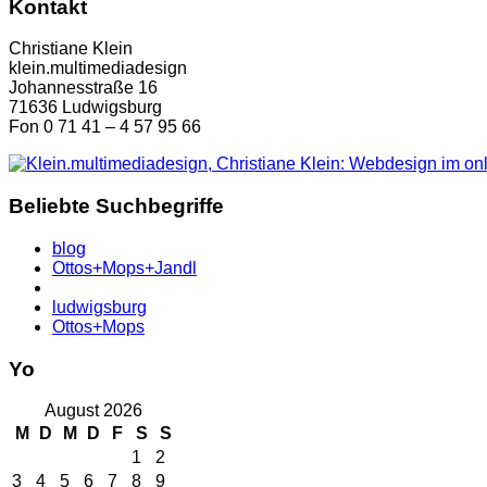
Kontakt
Christiane Klein
klein.multimediadesign
Johannesstraße 16
71636 Ludwigsburg
Fon 0 71 41 – 4 57 95 66
Beliebte Suchbegriffe
blog
Ottos+Mops+Jandl
ludwigsburg
Ottos+Mops
Yo
August 2026
M
D
M
D
F
S
S
1
2
3
4
5
6
7
8
9