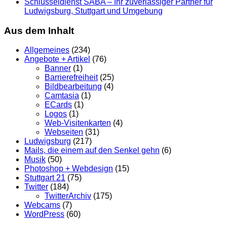
Schlüsseldienst SABA – Ihr zuverlässiger Partner für
Ludwigsburg, Stuttgart und Umgebung
Aus dem Inhalt
Allgemeines
(234)
Angebote + Artikel
(76)
Banner
(1)
Barrierefreiheit
(25)
Bildbearbeitung
(4)
Camtasia
(1)
ECards
(1)
Logos
(1)
Web-Visitenkarten
(4)
Webseiten
(31)
Ludwigsburg
(217)
Mails, die einem auf den Senkel gehn
(6)
Musik
(50)
Photoshop + Webdesign
(15)
Stuttgart 21
(75)
Twitter
(184)
TwitterArchiv
(175)
Webcams
(7)
WordPress
(60)