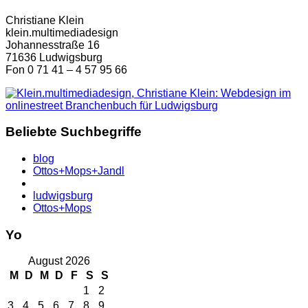
Christiane Klein
klein.multimediadesign
Johannesstraße 16
71636 Ludwigsburg
Fon 0 71 41 – 4 57 95 66
Beliebte Suchbegriffe
blog
Ottos+Mops+Jandl
ludwigsburg
Ottos+Mops
Yo
August 2026
M
D
M
D
F
S
S
1
2
3
4
5
6
7
8
9