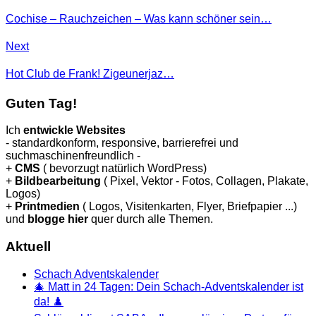
Cochise – Rauchzeichen – Was kann schöner sein…
Next
Hot Club de Frank! Zigeunerjaz…
Guten Tag!
Ich
entwickle Websites
- standardkonform, responsive, barrierefrei und
suchmaschinenfreundlich -
+
CMS
( bevorzugt natürlich WordPress)
+
Bildbearbeitung
( Pixel, Vektor - Fotos, Collagen, Plakate,
Logos)
+
Printmedien
( Logos, Visitenkarten, Flyer, Briefpapier ...)
und
blogge hier
quer durch alle Themen.
Aktuell
Schach Adventskalender
🎄 Matt in 24 Tagen: Dein Schach-Adventskalender ist
da! ♟️