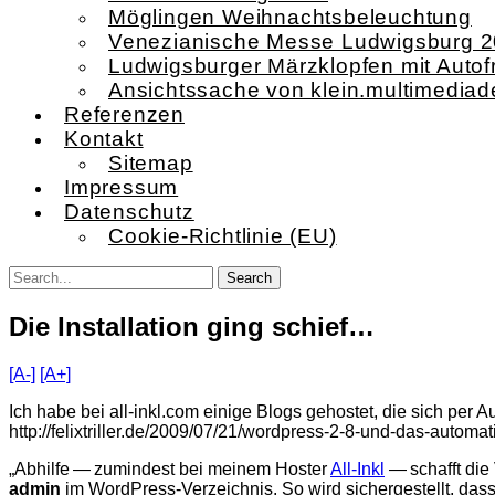
Möglingen Weihnachtsbeleuchtung
Venezianische Messe Ludwigsburg 
Ludwigsburger Märzklopfen mit Autof
Ansichtssache von klein.multimediad
Referenzen
Kontakt
Sitemap
Impressum
Datenschutz
Cookie-Richtlinie (EU)
Die Installation ging schief…
[A-]
[A+]
Ich habe bei all-inkl.com einige Blogs gehostet, die sich per A
http://felixtriller.de/2009/07/21/wordpress-2-8-und-das-autom
„Abhilfe — zumin­dest bei mei­nem Hos­ter
All-Inkl
— schafft die
admin
im WordPress-Verzeichnis. So wird sicher­ge­stellt, da