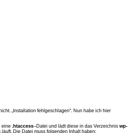
icht. „Installation fehlgeschlagen“. Nun habe ich hier
n eine
.htac­cess
–Datei und lädt diese in das Ver­zeich­nis
wp-
äuft. Die Datei muss fol­gen­den Inhalt haben: