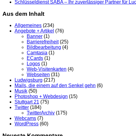
Schlüsseldienst SABA – Ihr zuverlässiger Partner für L
Aus dem Inhalt
Allgemeines
(234)
Angebote + Artikel
(76)
Banner
(1)
Barrierefreiheit
(25)
Bildbearbeitung
(4)
Camtasia
(1)
ECards
(1)
Logos
(1)
Web-Visitenkarten
(4)
Webseiten
(31)
Ludwigsburg
(217)
Mails, die einem auf den Senkel gehn
(6)
Musik
(50)
Photoshop + Webdesign
(15)
Stuttgart 21
(75)
Twitter
(184)
TwitterArchiv
(175)
Webcams
(7)
WordPress
(60)
Neueste Kommentare