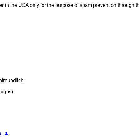
ver in the USA only for the purpose of spam prevention through t
freundlich -
 Logos)
! ♟️