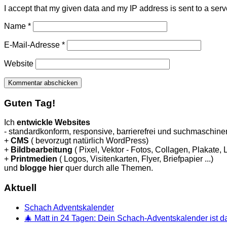
I accept that my given data and my IP address is sent to a ser
Name
*
E-Mail-Adresse
*
Website
Guten Tag!
Ich
entwickle Websites
- standardkonform, responsive, barrierefrei und suchmaschinen
+
CMS
( bevorzugt natürlich WordPress)
+
Bildbearbeitung
( Pixel, Vektor - Fotos, Collagen, Plakate,
+
Printmedien
( Logos, Visitenkarten, Flyer, Briefpapier ...)
und
blogge hier
quer durch alle Themen.
Aktuell
Schach Adventskalender
🎄 Matt in 24 Tagen: Dein Schach-Adventskalender ist da