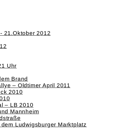
k- 21.Oktober 2012
012
21 Uhr
 dem Brand
lye – Oldtimer April 2011
ock 2010
2010
al – LB 2010
g und Mannheim
dstraße
f dem Ludwigsburger Marktplatz