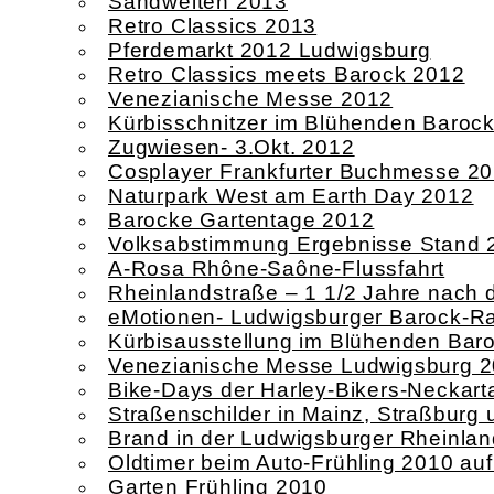
Sandwelten 2013
Retro Classics 2013
Pferdemarkt 2012 Ludwigsburg
Retro Classics meets Barock 2012
Venezianische Messe 2012
Kürbisschnitzer im Blühenden Baroc
Zugwiesen- 3.Okt. 2012
Cosplayer Frankfurter Buchmesse 2
Naturpark West am Earth Day 2012
Barocke Gartentage 2012
Volksabstimmung Ergebnisse Stand 
A-Rosa Rhône-Saône-Flussfahrt
Rheinlandstraße – 1 1/2 Jahre nach
eMotionen- Ludwigsburger Barock-Ral
Kürbisausstellung im Blühenden Bar
Venezianische Messe Ludwigsburg 
Bike-Days der Harley-Bikers-Neckart
Straßenschilder in Mainz, Straßbur
Brand in der Ludwigsburger Rheinlan
Oldtimer beim Auto-Frühling 2010 au
Garten Frühling 2010