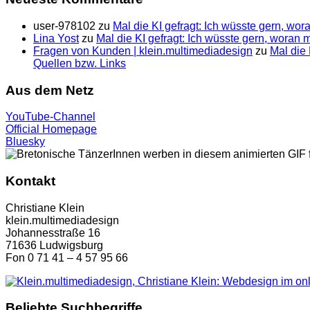
user-978102
zu
Mal die KI gefragt: Ich wüsste gern, wo
Lina Yost
zu
Mal die KI gefragt: Ich wüsste gern, woran
Fragen von Kunden | klein.multimedia­design
zu
Mal die 
Quellen bzw. Links
Aus dem Netz
YouTube-Channel
Official Homepage
Bluesky
Kontakt
Christiane Klein
klein.multimediadesign
Johannesstraße 16
71636 Ludwigsburg
Fon 0 71 41 – 4 57 95 66
Beliebte Suchbegriffe