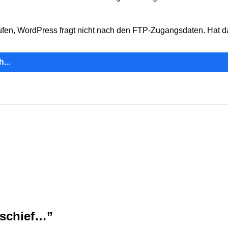
­lau­fen, Word­Press fragt nicht nach den FTP-Zugangsdaten. Hat das
...
g schief…
”