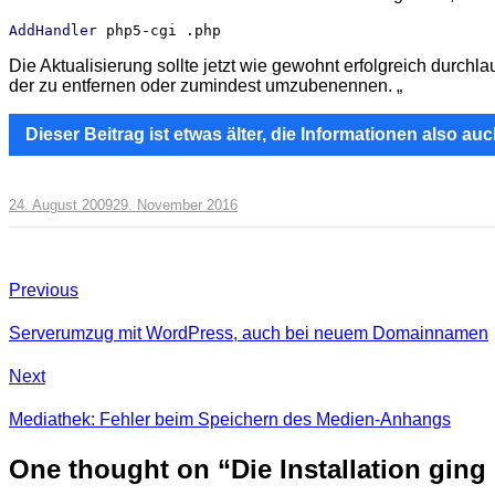
AddHandler
 php5-cgi .php
Die Aktua­li­sie­rung sollte jetzt wie gewohnt erfolg­reich durch
der zu ent­fer­nen oder zumin­dest umzubenennen. „
Dieser Beitrag ist etwas älter, die Informationen also auch
24. August 2009
29. November 2016
Previous
Serverumzug mit WordPress, auch bei neuem Domainnamen
Next
Mediathek: Fehler beim Speichern des Medien-Anhangs
One thought on “
Die Installation gin