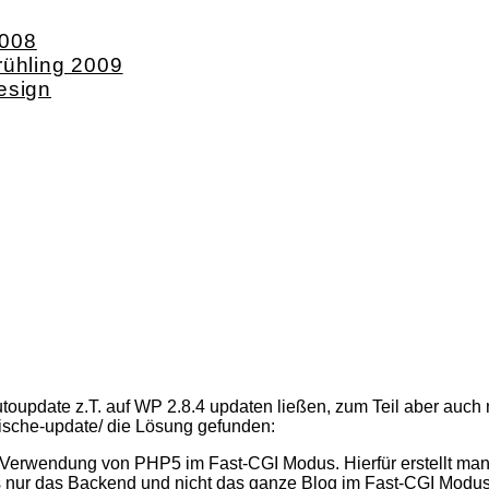
2008
rühling 2009
esign
utoupdate z.T. auf WP 2.8.4 updaten ließen, zum Teil aber auch n
atische-update/ die Lösung gefunden:
 Ver­wen­dung von PHP5 im Fast-CGI Modus. Hier­für erstellt ma
ss nur das Backend und nicht das ganze Blog im Fast-CGI Modus l